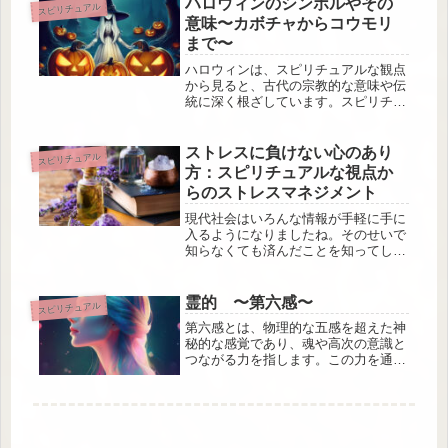
ハロウィンのシンボルやその
スピリチュアル
期待でき、瞑想やリラックスのための
意味〜カボチャからコウモリ
ス...
まで〜
ハロウィンは、スピリチュアルな観点
から見ると、古代の宗教的な意味や伝
統に深く根ざしています。スピリチュ
アルな側面では、この期間が「ベール
が薄くなる」時期、つまり霊的な世界
と現実の世界が最も近づく時と考えら
ストレスに負けない心のあり
スピリチュアル
れていました。
方：スピリチュアルな視点か
らのストレスマネジメント
現代社会はいろんな情報が手軽に手に
入るようになりましたね。そのせいで
知らなくても済んだことを知ってしま
ったり、逆に知りたいことをすぐ知る
ことができたり、日々、情報の渦に晒
されています。その他、仕事や人間関
霊的 〜第六感〜
スピリチュアル
係の複雑さなどによって、多くの人が
第六感とは、物理的な五感を超えた神
心...
秘的な感覚であり、魂や高次の意識と
つながる力を指します。この力を通じ
て、私たちは宇宙からのメッセージ
や、目に見えない領域のエネルギーを
受け取ることができます。それぞれの
人が持つ第六感は独自であり、その感
覚は...