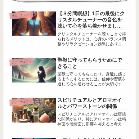
【３分間瞑想】1日の最後にク
スピリチュアル
リスタルチューナーの音色を
聴いて心を落ち着かせましょ
う
クリスタルチューナーを聴くことで得
られるメリットは、心身のバランス調
整やリラクゼーション効果にありま
す。クリスタルチューナーは一般的に
4096Hzという高周波で、特にクリア
で純粋な音が特徴です。この音は、瞑
聖獣に守ってもらうためにで
スピリチュアル
想やヒーリングの場で用いられ、心
きること
や...
聖獣に守ってもらったり、身近に感じ
るようにするためには、信仰や習慣を
通じて心を通わせることが大切です。
具体的な方法として、次のようなアプ
ローチがあります。聖獣に関連するシ
ンボルやアイテムを持つ聖獣を象徴す
スピリチュアルとアロマオイ
スピリチュアル
るアイテムやお守りを身につけること
ルとパワーストーンの関係
は...
スピリチュアルとアロマオイルは密接
な関係があり、特にアロマオイルは精
神面や感情面に影響を与えると考えら
れています。アロマオイルの香りを利
用することで、心身のリラックス、エ
ネルギーの浄化、集中力の向上などが