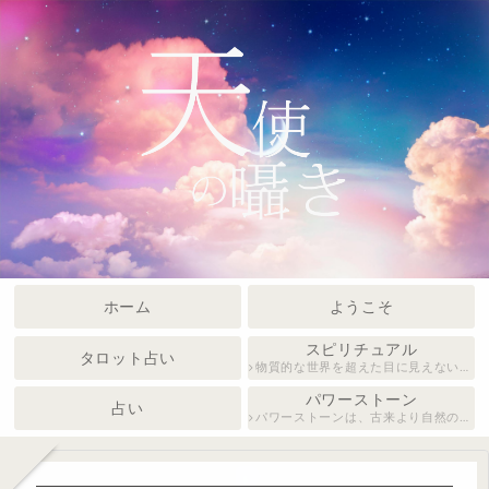
ホーム
ようこそ
スピリチュアル
タロット占い
物質的な世界を超えた目に見えない領域や魂、宇宙とのつながり。自己の内面や人生の意味を深める精神的な活動や感覚について。
パワーストーン
占い
パワーストーンは、古来より自然のエネルギーを持つ石として愛され、心身のバランスを整えたり、運気を向上させるサポートをすると言われています。美しい輝きと多彩なカラーを持つ石々は、癒しや願望実現のお守りとしても人気があります。種類ごとに異なるパワーがあるとされ、あなたに合った石を選ぶことで、日々の生活にポジティブな影響をもたらしてくれるでしょう。