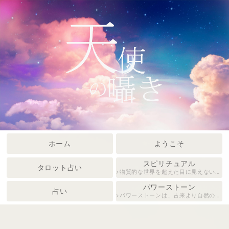
ホーム
ようこそ
スピリチュアル
タロット占い
物質的な世界を超えた目に見えない領域や魂、宇宙とのつながり。自己の内面や人生の意味を深める精神的な活動や感覚について。
パワーストーン
占い
パワーストーンは、古来より自然のエネルギーを持つ石として愛され、心身のバランスを整えたり、運気を向上させるサポートをすると言われています。美しい輝きと多彩なカラーを持つ石々は、癒しや願望実現のお守りとしても人気があります。種類ごとに異なるパワーがあるとされ、あなたに合った石を選ぶことで、日々の生活にポジティブな影響をもたらしてくれるでしょう。