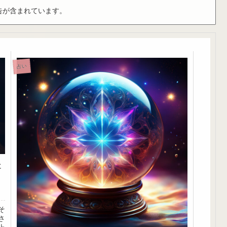
告が含まれています。
占い
と
そ
さ