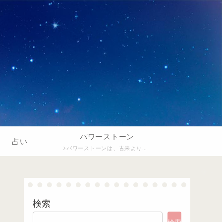
パワーストーン
占い
パワーストーンは、古来より自然のエネルギーを持つ石として愛され、心身のバランスを整えたり、運気を向上させるサポートをすると言われています。美しい輝きと多彩なカラーを持つ石々は、癒しや願望実現のお守りとしても人気があります。種類ごとに異なるパワーがあるとされ、あなたに合った石を選ぶことで、日々の生活にポジティブな影響をもたらしてくれるでしょう。
検索