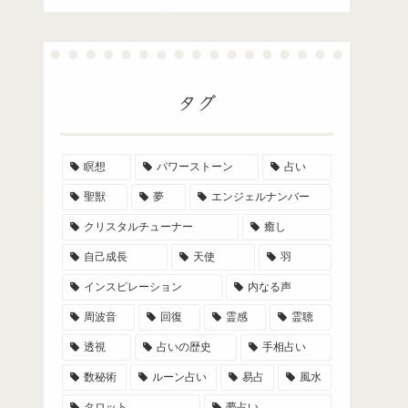
タグ
瞑想
パワーストーン
占い
聖獣
夢
エンジェルナンバー
クリスタルチューナー
癒し
自己成長
天使
羽
インスピレーション
内なる声
周波音
回復
霊感
霊聴
透視
占いの歴史
手相占い
数秘術
ルーン占い
易占
風水
タロット
夢占い