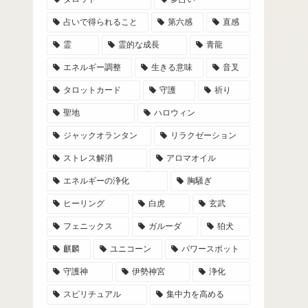
占いで得られること
第六感
直感
霊
霊的な成長
青龍
エネルギー調整
生きる意味
音叉
タロットカード
守護
祈り
聖地
ハロウィン
ジャックオランタン
リラクゼーション
ストレス解消
アロマオイル
エネルギーの浄化
胸騒ぎ
ヒーリング
白虎
玄武
フェニックス
ガルーダ
狛犬
麒麟
ユニコーン
パワースポット
守護神
伊勢神宮
浄化
スピリチュアル
集中力を高める